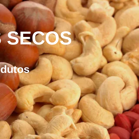
S SECOS
odutos